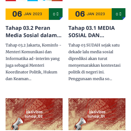
06
06
0
0
JAN
2023
JAN
2023
Tahap 03.2 Peran
Tahap 03.1 MEDIA
Media Sosial dalam
SOSIAL DAN
Demokrasi Indonesia
DEMOKRASI? JADI
Tahap 03.2 Jakarta, Kominfo -
Tahap 03 SUDAH sejak satu
ANCAMAN ATAU
Menteri Komunikasi dan
dekade lalu media sosial
HARAPAN?
Informatika ad-interim yang
diprediksi akan turut
juga sebagai Menteri
menyemarakkan kontestasi
Koordinator Politik, Hukum
politik di negeri ini.
dan Keaman...
Penggunaan media so...