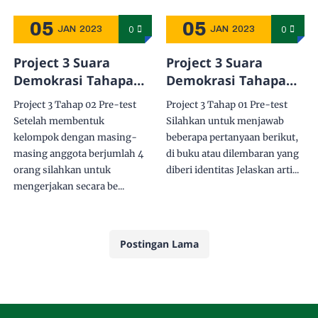
05
05
0
0
JAN
2023
JAN
2023
Project 3 Suara
Project 3 Suara
Demokrasi Tahapan
Demokrasi Tahapan
02
01
Project 3 Tahap 02 Pre-test
Project 3 Tahap 01 Pre-test
Setelah membentuk
Silahkan untuk menjawab
kelompok dengan masing-
beberapa pertanyaan berikut,
masing anggota berjumlah 4
di buku atau dilembaran yang
orang silahkan untuk
diberi identitas Jelaskan arti...
mengerjakan secara be...
Postingan Lama