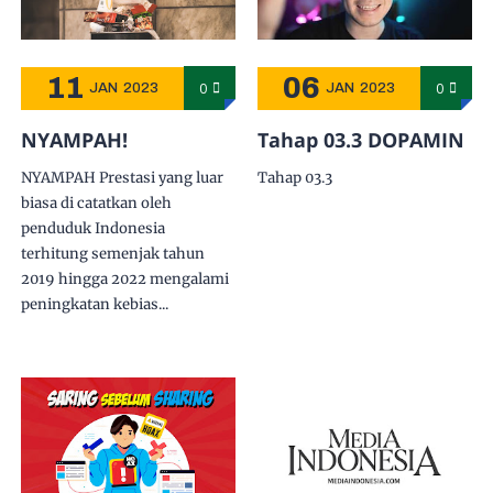
11
06
0
0
JAN
2023
JAN
2023
NYAMPAH!
Tahap 03.3 DOPAMIN
NYAMPAH Prestasi yang luar
Tahap 03.3
biasa di catatkan oleh
penduduk Indonesia
terhitung semenjak tahun
2019 hingga 2022 mengalami
peningkatan kebias...