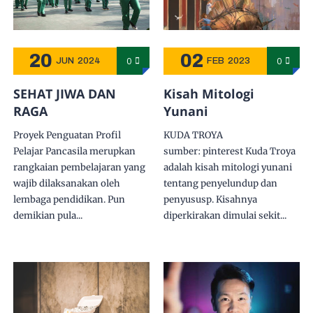
20
02
0
0
JUN
2024
FEB
2023
SEHAT JIWA DAN
Kisah Mitologi
RAGA
Yunani
Proyek Penguatan Profil
KUDA TROYA
Pelajar Pancasila merupkan
sumber: pinterest Kuda Troya
rangkaian pembelajaran yang
adalah kisah mitologi yunani
wajib dilaksanakan oleh
tentang penyelundup dan
lembaga pendidikan. Pun
penyususp. Kisahnya
demikian pula...
diperkirakan dimulai sekit...