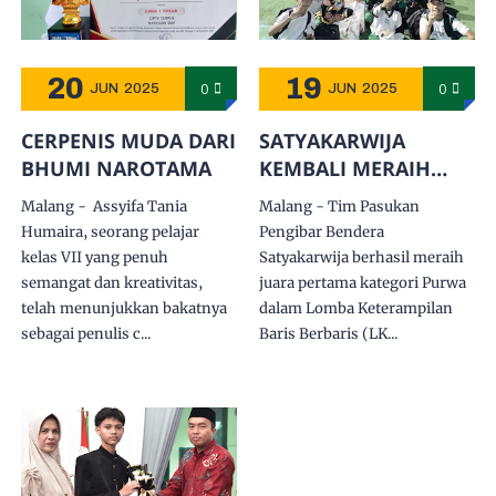
20
19
0
0
JUN
2025
JUN
2025
CERPENIS MUDA DARI
SATYAKARWIJA
BHUMI NAROTAMA
KEMBALI MERAIH
PRESTASI
Malang - Assyifa Tania
Malang - Tim Pasukan
Humaira, seorang pelajar
Pengibar Bendera
kelas VII yang penuh
Satyakarwija berhasil meraih
semangat dan kreativitas,
juara pertama kategori Purwa
telah menunjukkan bakatnya
dalam Lomba Keterampilan
sebagai penulis c...
Baris Berbaris (LK...