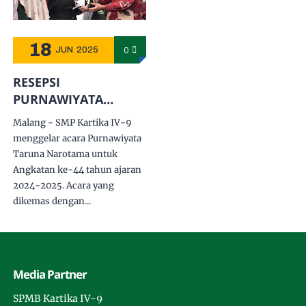
18
0
JUN
2025
RESEPSI
PURNAWIYATA
DENGAN ADAT JAWA
Malang - SMP Kartika IV-9
menggelar acara Purnawiyata
Taruna Narotama untuk
Angkatan ke-44 tahun ajaran
2024-2025. Acara yang
dikemas dengan...
Media Partner
SPMB Kartika IV-9