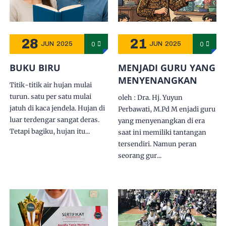
28
21
0
0
JUN
2025
JUN
2025
BUKU BIRU
MENJADI GURU YANG
MENYENANGKAN
Titik-titik air hujan mulai
turun. satu per satu mulai
oleh : Dra. Hj. Yuyun
jatuh di kaca jendela. Hujan di
Perbawati, M.Pd M enjadi guru
luar terdengar sangat deras.
yang menyenangkan di era
Tetapi bagiku, hujan itu...
saat ini memiliki tantangan
tersendiri. Namun peran
seorang gur...