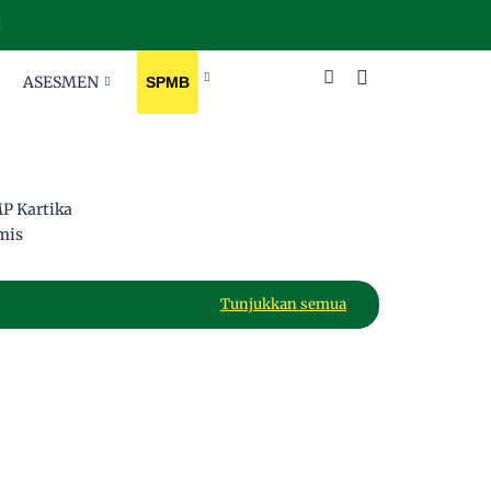
IN
ASESMEN
SPMB
P Kartika
mis
Tunjukkan semua