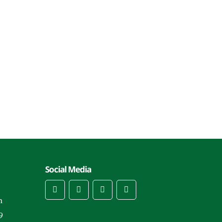
Social Media
m
9