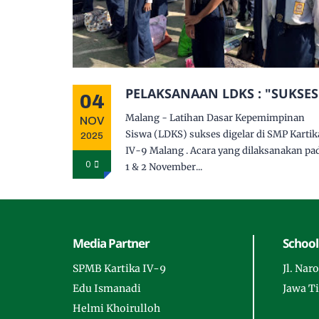
PELAKSANAAN LDKS : "SUKSES
04
Malang - Latihan Dasar Kepemimpinan
NOV
Siswa (LDKS) sukses digelar di SMP Kartik
2025
IV-9 Malang . Acara yang dilaksanakan pa
0
1 & 2 November...
Media Partner
School
SPMB Kartika IV-9
Jl. Na
Edu Ismanadi
Jawa T
Helmi Khoirulloh