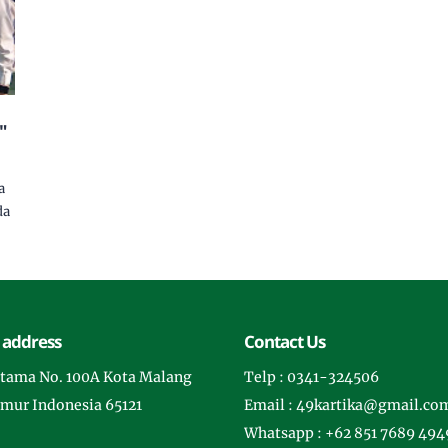
"
a
da
 address
Contact Us
rotama No. 100A Kota Malang
Telp : 0341-324506
imur Indonesia 65121
Email : 49kartika@gmail.co
Whatsapp : +62 851 7689 494