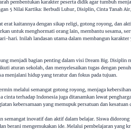
 arah pembentukan karakter peserta didik agar tumbuh menja
gan 5 Nilai Kartika: Berbudi Luhur, Disiplin, Cinta Tanah Air
t erat kaitannya dengan sikap religi, gotong royong, dan akt
jarkan untuk menghormati orang lain, membantu sesama, ser
ari-hari. Inilah landasan utama dalam membangun karakter 
ung menjadi bagian penting dalam visi Dream Big. Disiplin
ikuti aturan sekolah, dan menyelesaikan tugas dengan penu
asa menjalani hidup yang teratur dan fokus pada tujuan.
ermin melalui semangat gotong royong, menjaga kebersihan 
sa cinta terhadap Indonesia juga ditanamkan lewat pengharga
egiatan kebersamaan yang memupuk persatuan dan kesatuan d
n semangat inovatif dan aktif dalam belajar. Siswa didorong u
an berani mengemukakan ide. Melalui pembelajaran yang krea