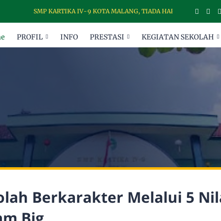
SMP KARTIKA IV-9 KOTA MALANG, TIADA HARI TANPA DISIPLIN
e
PROFIL
INFO
PRESTASI
KEGIATAN SEKOLAH
lah Berkarakter Melalui 5 Nil
am Big