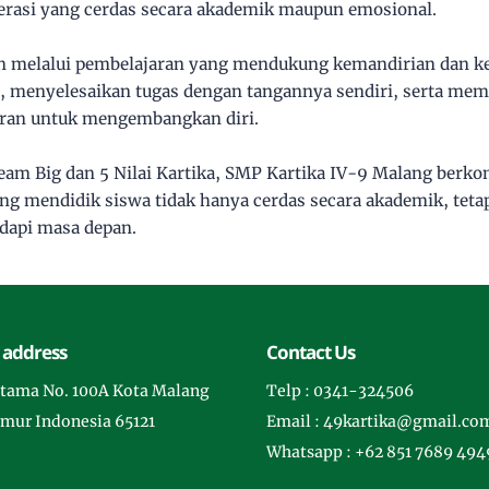
erasi yang cerdas secara akademik maupun emosional.
n melalui pembelajaran yang mendukung kemandirian dan ke
ri, menyelesaikan tugas dengan tangannya sendiri, serta me
aran untuk mengembangkan diri.
ream Big dan 5 Nilai Kartika, SMP Kartika IV-9 Malang ber
ng mendidik siswa tidak hanya cerdas secara akademik, teta
dapi masa depan.
 address
Contact Us
rotama No. 100A Kota Malang
Telp : 0341-324506
imur Indonesia 65121
Email : 49kartika@gmail.co
Whatsapp : +62 851 7689 494