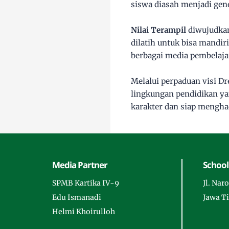
siswa diasah menjadi gen
Nilai Terampil
diwujudka
dilatih untuk bisa mandi
berbagai media pembelaj
Melalui perpaduan visi D
lingkungan pendidikan ya
karakter dan siap mengha
Media Partner
School
SPMB Kartika IV-9
Jl. Na
Edu Ismanadi
Jawa T
Helmi Khoirulloh