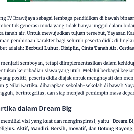
ang IV Brawijaya sebagai lembaga pendidikan di bawah bina
entuk generasi muda yang tidak hanya unggul dalam bidang
ta tanah air. Untuk mewujudkan tujuan tersebut, Yayasan Ka
oman pembinaan karakter bagi seluruh peserta didik di ling
ebut adalah:
Berbudi Luhur, Disiplin, Cinta Tanah Air, Cerdas
ya menjadi semboyan, tetapi diimplementasikan dalam kehidu
ntukan kepribadian siswa yang utuh. Melalui berbagai kegiat
yang positif, peserta didik diajak untuk menghayati dan men
n 5 Nilai Kartika, diharapkan sekolah-sekolah di bawah Yaya
ngguh, berintegritas, dan siap menjadi pemimpin masa depa
Kartika dalam Dream Big
memiliki visi yang kuat dan menginspirasi, yaitu "
Dream Bi
eligius, Aktif, Mandiri, Bersih, Inovatif, dan Gotong Royong