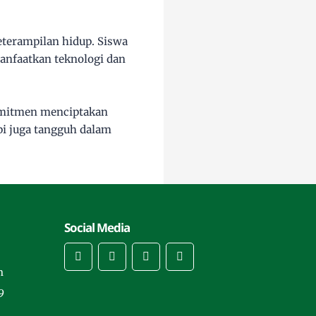
terampilan hidup. Siswa
manfaatkan teknologi dan
komitmen menciptakan
pi juga tangguh dalam
Social Media
m
9