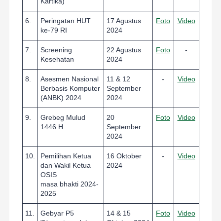
Kartika)
6.
Peringatan HUT
17 Agustus
Foto
Video
ke-79 RI
2024
7.
Screening
22 Agustus
Foto
-
Kesehatan
2024
8.
Asesmen Nasional
11 & 12
-
Video
Berbasis Komputer
September
(ANBK) 2024
2024
9.
Grebeg Mulud
20
Foto
Video
1446 H
September
2024
10.
Pemilihan Ketua
16 Oktober
-
Video
dan Wakil Ketua
2024
OSIS
masa bhakti 2024-
2025
11.
Gebyar P5
14 & 15
Foto
Video