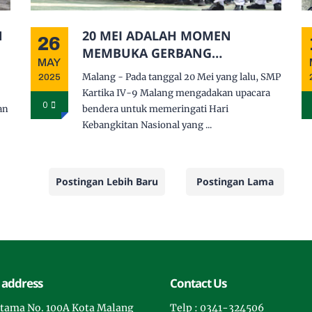
N
20 MEI ADALAH MOMEN
26
MEMBUKA GERBANG
MAY
KEBANGKITAN
Malang - Pada tanggal 20 Mei yang lalu, SMP
2025
Kartika IV-9 Malang mengadakan upacara
0
an
bendera untuk memeringati Hari
Kebangkitan Nasional yang ...
Postingan Lebih Baru
Postingan Lama
 address
Contact Us
rotama No. 100A Kota Malang
Telp : 0341-324506