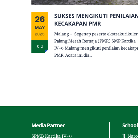
SUKSES MENGIKUTI PENILAIA
26
KECAKAPAN PMR
MAY
Malang - Segenap peserta ekstrakurikuler
2025
Palang Merah Remaja (PMR) SMP Kartika
0
IV-9 Malang mengikuti penilaian kecakap
PMR. Acara ini dis...
Media Partner
School
SPMB Kartika IV-9
Jl. Na