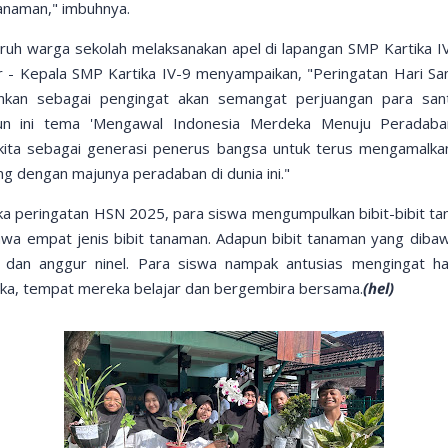
naman," imbuhnya.
ruh warga sekolah melaksanakan apel di lapangan SMP Kartika I
 Gr - Kepala SMP Kartika IV-9 menyampaikan, "Peringatan Hari San
inkan sebagai pengingat akan semangat perjuangan para sa
un ini tema 'Mengawal Indonesia Merdeka Menuju Peradaban
ta sebagai generasi penerus bangsa untuk terus mengamalkan ni
ng dengan majunya peradaban di dunia ini."
ka peringatan HSN 2025, para siswa mengumpulkan bibit-bibit ta
awa empat jenis bibit tanaman. Adapun bibit tanaman yang dibaw
 dan anggur ninel. Para siswa nampak antusias mengingat hal
a, tempat mereka belajar dan bergembira bersama.
(hel)