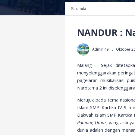
Beranda
NANDUR : Na
Admin 49
Oktober 26
Malang - Sejak ditetap
menyelenggarakan peringata
pagelaran musikalisasi pu
Narotama 2 ini diselenggar
Merujuk pada tema nasiona
Islam SMP Kartika IV-9 me
Dakwah Islam SMP Kartika I
Panjang Umur
, yang artiny
dunia adalah dengan mena