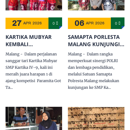
27
06
0
0
APR
2026
APR
2026
KARTIKA MUBYAR
SAMAPTA PORLESTA
KEMBALI
MALANG KUNJUNGI
BERPRESTASI
SMP KARTIKA IV-9
Malang - Dalam perjalanan
Malang - Dalam rangka
sanggar tari Kartika Mubyar
memperkuat sinergi POLRI
SMP Kartika IV-9, kali ini
dan lembaga pendidikan,
meraih juara harapan 1 di
melalui Satuan Samapta
ajang kompetisi Paramita Got
Polresta Malang melakukan
Ta...
kunjungan ke SMP Ka...