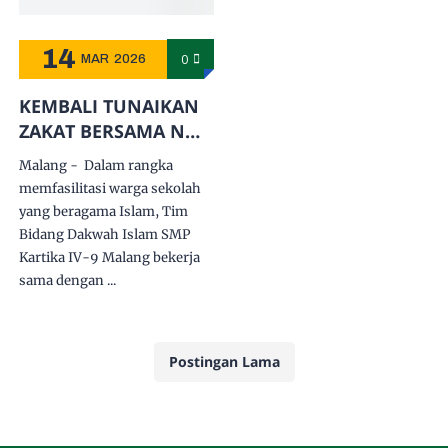
14
0
MAR
2026
KEMBALI TUNAIKAN
ZAKAT BERSAMA NU
CARE - LAZISNU KOTA
Malang - Dalam rangka
MALANG
memfasilitasi warga sekolah
yang beragama Islam, Tim
Bidang Dakwah Islam SMP
Kartika IV-9 Malang bekerja
sama dengan ...
Postingan Lama