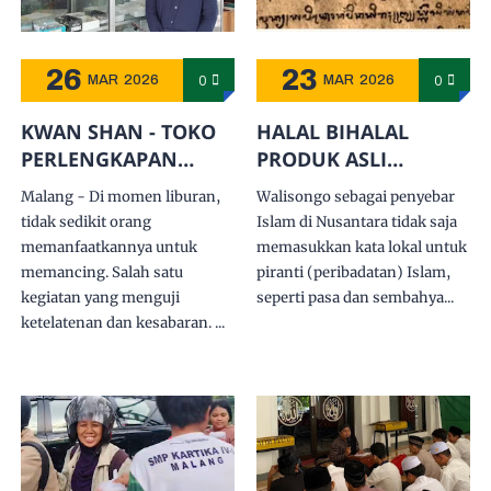
26
23
0
0
MAR
2026
MAR
2026
KWAN SHAN - TOKO
HALAL BIHALAL
PERLENGKAPAN
PRODUK ASLI
MEMANCING YANG
INDONESIA (2)
Malang - Di momen liburan,
Walisongo sebagai penyebar
TAK LEKANG ZAMAN
tidak sedikit orang
Islam di Nusantara tidak saja
memanfaatkannya untuk
memasukkan kata lokal untuk
memancing. Salah satu
piranti (peribadatan) Islam,
kegiatan yang menguji
seperti pasa dan sembahya...
ketelatenan dan kesabaran. ...