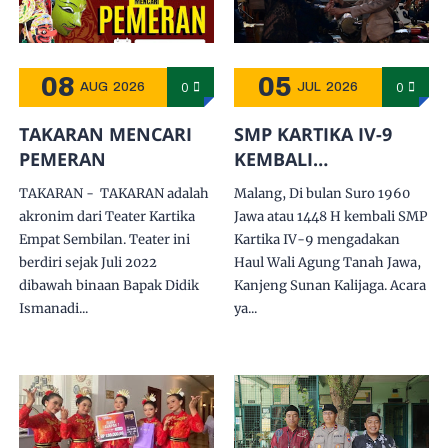
08
05
0
0
AUG
2026
JUL
2026
TAKARAN MENCARI
SMP KARTIKA IV-9
PEMERAN
KEMBALI
MENGGELAR HAUL
TAKARAN - TAKARAN adalah
Malang, Di bulan Suro 1960
KANJENG SUNAN
akronim dari Teater Kartika
Jawa atau 1448 H kembali SMP
KALIJAGA
Empat Sembilan. Teater ini
Kartika IV-9 mengadakan
berdiri sejak Juli 2022
Haul Wali Agung Tanah Jawa,
dibawah binaan Bapak Didik
Kanjeng Sunan Kalijaga. Acara
Ismanadi...
ya...