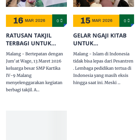
16
15
0
0
MAR
2026
MAR
2026
RATUSAN TAKJIL
GELAR NGAJI KITAB
TERBAGI UNTUK
UNTUK
MASYARAKAT
MENGUATKAN
Malang - Bertepatan dengan
Malang - Islam di Indonesia
SANAD KEILMUAN
Jum'at Wage, 13 Maret 2026
tidak bisa lepas dari Pesantren
ISLAM NUSANTARA
keluarga besar SMP Kartika
. Lembaga pedidikan tertua di
IV-9 Malang
Indonesia yang masih eksis
menyelenggarakan kegiatan
hingga saat ini. Meski ...
berbagi takjil. A...