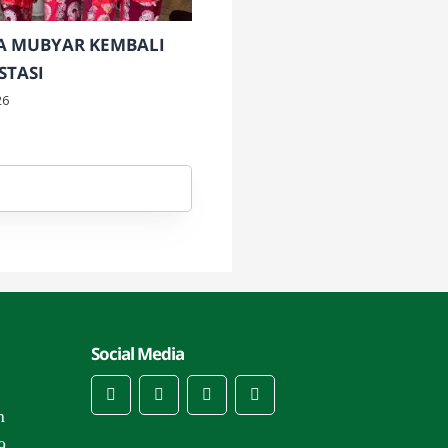
A MUBYAR KEMBALI
STASI
26
Social Media
m
9