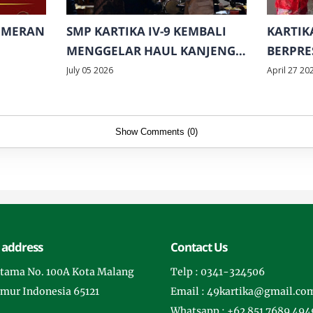
EMERAN
SMP KARTIKA IV-9 KEMBALI
KARTIK
MENGGELAR HAUL KANJENG
BERPRE
SUNAN KALIJAGA
July 05 2026
April 27 20
Show Comments (0)
 address
Contact Us
rotama No. 100A Kota Malang
Telp : 0341-324506
imur Indonesia 65121
Email : 49kartika@gmail.co
Whatsapp : +62 851 7689 494