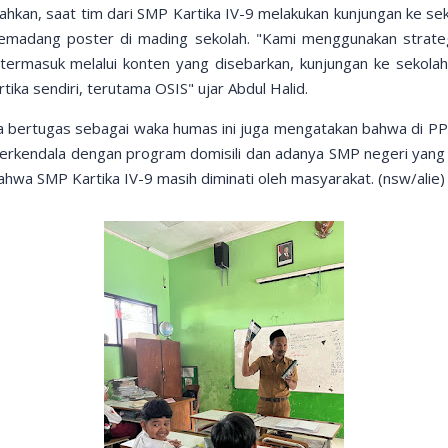
kan, saat tim dari SMP Kartika IV-9 melakukan kunjungan ke se
madang poster di mading sekolah. "Kami menggunakan strateg
ermasuk melalui konten yang disebarkan, kunjungan ke sekolah 
rtika sendiri, terutama OSIS" ujar Abdul Halid.
ga bertugas sebagai waka humas ini juga mengatakan bahwa di PPD
terkendala dengan program domisili dan adanya SMP negeri yang
bahwa SMP Kartika IV-9 masih diminati oleh masyarakat. (nsw/alie)