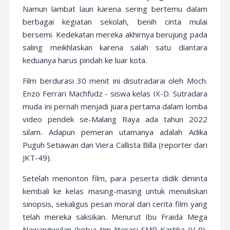
Namun lambat laun karena sering bertemu dalam
berbagai kegiatan sekolah, benih cinta mulai
bersemi. Kedekatan mereka akhirnya berujung pada
saling meikhlaskan karena salah satu diantara
keduanya harus pindah ke luar kota.
Film berdurasi 30 menit ini disutradarai oleh Moch.
Enzo Ferrari Machfudz - siswa kelas IX-D. Sutradara
muda ini pernah menjadi juara pertama dalam lomba
video pendek se-Malang Raya ada tahun 2022
silam. Adapun pemeran utamanya adalah Adika
Puguh Setiawan dan Viera Callista Billa (reporter dari
JKT-49).
Setelah menonton film, para peserta didik diminta
kembali ke kelas masing-masing untuk menuliskan
sinopsis, sekaligus pesan moral dari cerita film yang
telah mereka saksikan. Menurut Ibu Fraida Mega
Nawangwulan (ketua tim literasi SMP Kartika IV-9),