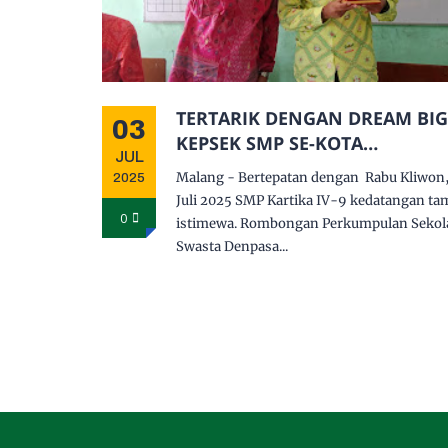
TERTARIK DENGAN DREAM BIG
03
KEPSEK SMP SE-KOTA
JUL
DENPASAR SAMBANGI BHUMI
Malang - Bertepatan dengan Rabu Kliwon,
2025
NAROTAMA
Juli 2025 SMP Kartika IV-9 kedatangan ta
0
istimewa. Rombongan Perkumpulan Sekol
Swasta Denpasa...