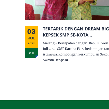
TERTARIK DENGAN DREAM BIG
03
KEPSEK SMP SE-KOTA
JUL
DENPASAR SAMBANGI BHUMI
Malang - Bertepatan dengan Rabu Kliwon,
2025
NAROTAMA
Juli 2025 SMP Kartika IV-9 kedatangan ta
0
istimewa. Rombongan Perkumpulan Sekol
Swasta Denpasa...