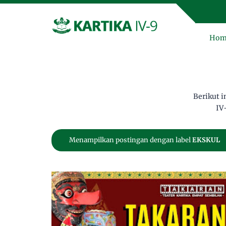
SMP
Hom
Berikut 
IV
Menampilkan postingan dengan label
EKSKUL