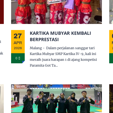
KARTIKA MUBYAR KEMBALI
27
BERPRESTASI
i
APR
Malang - Dalam perjalanan sanggar tari
2026
ak
Kartika Mubyar SMP Kartika IV-9, kali ini
0
meraih juara harapan 1 di ajang kompetisi
Paramita Got Ta...