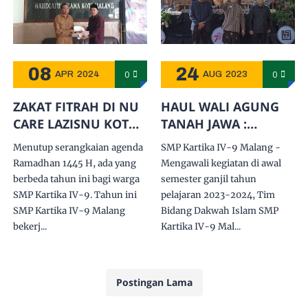
08
24
0
0
APR
2024
AUG
2023
ZAKAT FITRAH DI NU
HAUL WALI AGUNG
CARE LAZISNU KOTA
TANAH JAWA :
MALANG
KANJENG SUNAN
Menutup serangkaian agenda
SMP Kartika IV-9 Malang -
KALIJAGA
Ramadhan 1445 H, ada yang
Mengawali kegiatan di awal
berbeda tahun ini bagi warga
semester ganjil tahun
SMP Kartika IV-9. Tahun ini
pelajaran 2023-2024, Tim
SMP Kartika IV-9 Malang
Bidang Dakwah Islam SMP
bekerj...
Kartika IV-9 Mal...
Postingan Lama