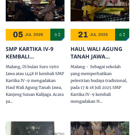
05
21
0
0
JUL
2026
JUL
2025
SMP KARTIKA IV-9
HAUL WALI AGUNG
KEMBALI
TANAH JAWA
MENGGELAR HAUL
KANJENG SUNAN
Malang, Di bulan Suro 1960
Malang - Sebagai sekolah
KANJENG SUNAN
KALIJAGA
Jawa atau 1448 H kembali SMP
yang memperhatikan
KALIJAGA
Kartika IV-9 mengadakan
pelestrian budaya tradisional,
Haul Wali Agung Tanah Jawa,
pada 17 & 18 Juli 2025 SMP
Kanjeng Sunan Kalijaga. Acara
Kartika IV-9 kembali
ya...
mengadakan H...