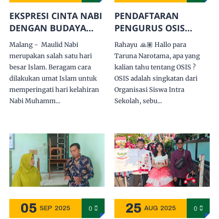
EKSPRESI CINTA NABI
PENDAFTARAN
DENGAN BUDAYA
PENGURUS OSIS
LITERASI
MASA BHAKTI 2025-
Malang - Maulid Nabi
Rahayu 🙏🏽 Hallo para
2026
merupakan salah satu hari
Taruna Narotama, apa yang
besar Islam. Beragam cara
kalian tahu tentang OSIS ?
dilakukan umat Islam untuk
OSIS adalah singkatan dari
memperingati hari kelahiran
Organisasi Siswa Intra
Nabi Muhamm...
Sekolah, sebu...
05
25
0
0
SEP
2025
AUG
2025