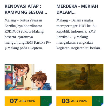
RENOVASI ATAP :
MERDEKA - MERIAH
RAMPUNG SESUAI
DALAM
TARGET
KEBERSAMAAN
Malang - Ketua Yayasan
Malang - Dalam rangka
KARTIKA
Kartika Jaya Koordinator
memperingati HUT ke-80
KODIM 0833 Kota Malang
Republik Indonesia, SMP
beserta jajarannya
Kartika IV-9 Malang
mengunjungi SMP Kartika IV-
mengadakan rangkaian
9 Malang pada 2 Septem...
kegiatan. Kegiatan itu berlan...
07
03
0
0
AUG
2025
AUG
2025